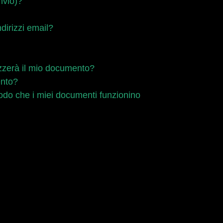
nvio)?
dirizzi email?
zzerà il mio documento?
ento?
modo che i miei documenti funzionino