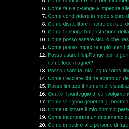
Come modificare i file dei document
Come fa HelpRange a impedire alle
Come condividere in modo sicuro doc
Come disabilitare l'inoltro dei tuoi
Come funziona l'impostazione dell
Come posso essere sicuro che ness
Come posso impedire a più utenti d
Posso usare HelpRange per la genera
come lead magnet?
Posso usare la mia lingua come lin
Come tracciare chi ha aperto un d
Posso limitare il numero di visuali
Qual è il punteggio di coinvolgimen
Come vengono generati gli heatm
Come utilizzare il mio dominio person
Come incorporare un documento sul t
Come impedire alle persone di far