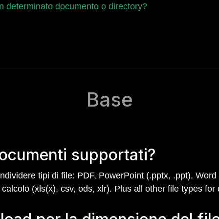
 un determinato documento o directory?
Base
 documenti supportati?
ividere tipi di file: PDF, PowerPoint (.pptx, .ppt), Word 
di calcolo (xls(x), csv, ods, xlr). Plus all other file types f