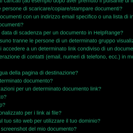
i caricati (ad esempio dopo aver premuto il pulsante di i
 persone di scaricare/copiare/stampare documenti?
umenti con un indirizzo email specifico o una lista di in
 documenti?
a data di scadenza per un documento in HelpRange?
uno tranne le persone di un determinato gruppo visuali
i accedere a un determinato link condiviso di un docum
zione di contatti (email, numeri di telefono, ecc.) in 
gua della pagina di destinazione?
eterminato documento?
zzazioni per un determinato documento link?
to?
ap?
alizzato per i link ai file?
uo sito web per utilizzare il tuo dominio?
e screenshot del mio documento?