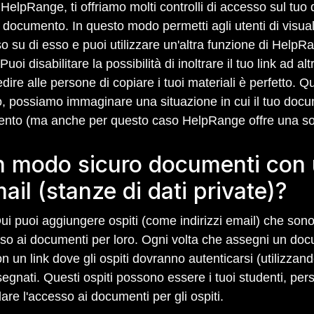
HelpRange, ti offriamo molti controlli di accesso sul tuo 
uo documento. In questo modo permetti agli utenti di visual
sso su di esso e puoi utilizzare un'altra funzione di HelpRa
 disabilitare la possibilità di inoltrare il tuo link ad alt
e alle persone di copiare i tuoi materiali è perfetto. Qu
, possiamo immaginare una situazione in cui il tuo doc
mento (ma anche per questo caso HelpRange offre una s
n modo sicuro documenti con u
mail (stanze di dati private)?
 puoi aggiungere ospiti (come indirizzi email) che sono 
sso ai documenti per loro. Ogni volta che assegni un do
n link dove gli ospiti dovranno autenticarsi (utilizzando
egnati. Questi ospiti possono essere i tuoi studenti, per
are l'accesso ai documenti per gli ospiti.