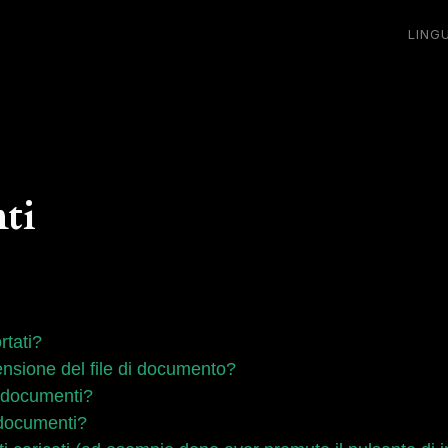
LING
ti
rtati?
mensione del file di documento?
i documenti?
 documenti?