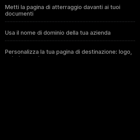
Metti la pagina di atterraggio davanti ai tuoi
documenti
Usa il nome di dominio della tua azienda
Personalizza la tua pagina di destinazione: logo,
colori, campi
Personalizza la lingua per la pagina di
destinazione
Raccogli le informazioni di contatto dei visitatori
dei tuoi file.
Ottieni l'indirizzo email o il numero di telefono.