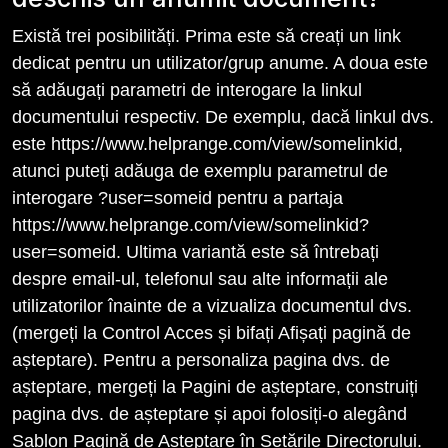
Există trei posibilități. Prima este să creați un link
dedicat pentru un utilizator/grup anume. A doua este
să adăugați parametri de interogare la linkul
documentului respectiv. De exemplu, dacă linkul dvs.
este https://www.helprange.com/view/somelinkid,
atunci puteți adăuga de exemplu parametrul de
interogare ?user=someid pentru a partaja
https://www.helprange.com/view/somelinkid?
user=someid. Ultima variantă este să întrebați
despre email-ul, telefonul sau alte informații ale
utilizatorilor înainte de a vizualiza documentul dvs.
(mergeți la Control Acces și bifați Afișați pagină de
așteptare). Pentru a personaliza pagina dvs. de
așteptare, mergeți la Pagini de așteptare, construiți
pagina dvs. de așteptare și apoi folosiți-o alegând
Șablon Pagină de Așteptare în Setările Directorului.