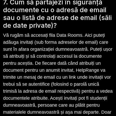
7. Cum să partajezi în siguranță
documente cu o adresă de email
sau o listă de adrese de email (săli
de date private)?
Vă rugăm să accesați fila Data Rooms. Aici puteți
adăuga invitați (sub forma adreselor de email) care
sunt în afara organizației dumneavoastră. Puteți ușor
să atribuiți și să controlați accesul la documente
pentru aceștia. De fiecare dată când atribuiți un
document pentru un anumit invitat, HelpRange va
trimite un mesaj de email cu un link unde invitații vor
trebui să se autentifice (folosind o parolă unică
trimisă la adresa de email respectivă) pentru a vedea
documentele atribuite. Acești invitați pot fi studenții
dumneavoastră, persoane care au plătit pentru
materialele dumneavoastră și așa mai departe. Doar