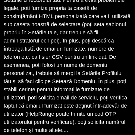
Setările Directorului tău. Pentru a evita problemele
legale, poți furniza propria ta casetă de
consimțământ HTML personalizată care va fi utilizată
sub caseta noastră de selectare (poți seta șablonul
propriu în Setările tale, dar trebuie să fii
administratorul echipei). În plus, poți descărca
întreaga listă de emailuri furnizate, numere de
telefon etc. ca fișier CSV pentru un link dat. De
asemenea, poți folosi un nume de domeniu
personalizat, trebuie să mergi la Setările Profilului
tău și să faci clic pe Setează Domeniu. În plus, poți
stabili cerințe pentru informațiile furnizate de
utilizatori, poți solicita email de serviciu, poți verifica
faptul că emailul furnizat este deținut într-adevăr de
utilizator (HelpRange poate trimite un cod OTP
utilizatorului pentru verificare), poți solicita numărul
de telefon și multe altele....