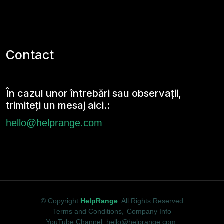
Contact
În cazul unor întrebări sau observații,
trimiteți un mesaj aici.:
hello@helprange.com
© Copyright
HelpRange
. All Rights Reserved
Terms and Conditions
,
Company Info
YouTube Channel
,
hello@helprange.com