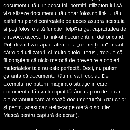
documentul tău. În acest fel, permiți utilizatorului să
vizualizeze documentul tău doar folosind link-ul tău,
astfel nu pierzi controalele de acces asupra acestuia
și poți folosi o altă funcție HelpRange: capacitatea de
a revoca accesul la link-ul documentului dat oricând.
Poți dezactiva capacitatea de a „redirecționa” link-ul
către alți utilizatori, și multe altele. Totuși, trebuie să
fii conștient că nicio metodă de prevenire a copierii
materialelor tale nu este perfectă. Deci, nu putem
garanta că documentul tău nu va fi copiat. De
exemplu, ne putem imagina o situație în care
documentul tău va fi copiat făcând capturi de ecran
ale ecranului care afișează documentul tău (dar chiar
și pentru acest caz HelpRange oferă o soluție:
Mască pentru captură de ecran).