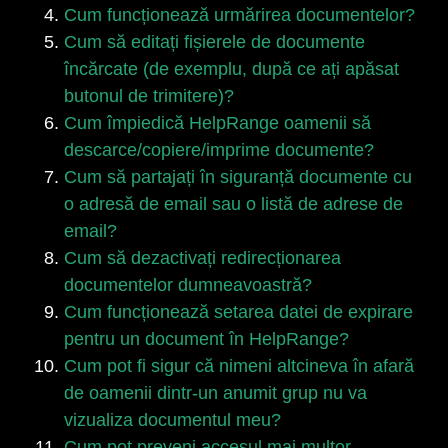
Cum funcționează urmărirea documentelor?
Cum să editați fișierele de documente
încărcate (de exemplu, după ce ați apăsat
butonul de trimitere)?
Cum împiedică HelpRange oamenii să
descarce/copiere/imprime documente?
Cum să partajați în siguranță documente cu
o adresă de email sau o listă de adrese de
email?
Cum să dezactivați redirecționarea
documentelor dumneavoastră?
Cum funcționează setarea datei de expirare
pentru un document în HelpRange?
Cum pot fi sigur că nimeni altcineva în afară
de oamenii dintr-un anumit grup nu va
vizualiza documentul meu?
Cum pot preveni accesul mai multor