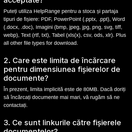
acceptate?
Puteți utiliza HelpRange pentru a stoca și partaja
tipuri de fișiere: PDF, PowerPoint (.pptx, .ppt), Word
(.docx, .doc), Imagini (bmp, jpeg, jpg, png, svg, tiff,
webp), Text (rtf, txt), Tabel (xls(x), csv, ods, xlr). Plus
all other file types for download.
2. Care este limita de încărcare
pentru dimensiunea fișierelor de
documente?
În prezent, limita implicită este de 80MB. Dacă doriți
să încărcați documente mai mari, vă rugăm să ne
contactați.
3. Ce sunt linkurile către fișierele
documentelor?